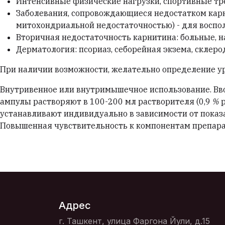
Интенсивные физические нагрузки, спортивные тр
Заболевания, сопровождающиеся недостатком карн
митохондриальной недостаточностью) - для воспол
Вторичная недостаточность карнитина: больные, н
Дерматология: псориаз, себорейная экзема, склеро
При наличии возможности, желательно определение ур
Внутривенное или внутримышечное использование. Вво
ампулы растворяют в 100-200 мл растворителя (0,9
%
р
устанавливают индивидуально в зависимости от показ
Повышенная чувствительность к компонентам препара
Адрес
г. Ташкент, улица Фаргона Йули, д.15