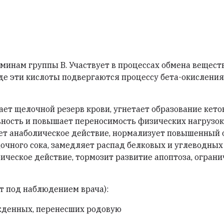
минам группы В. Участвует в процессах обмена вещест
е эти кислоты подвергаются процессу бета-окисления
ет щелочной резерв крови, угнетает образование кето
вность и повышает переносимость физических нагрузок
вает анаболическое действие, нормализует повышенный
очного сока, замедляет распад белковых и углеводных
ческое действие, тормозит развитие апоптоза, ограни
ет под наблюдением врача):
жденных, перенесших родовую