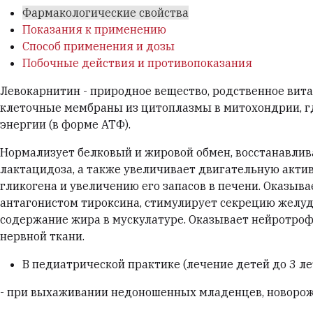
Фармакологические свойства
Показания к применению
Способ применения и дозы
Побочные действия и противопоказания
Левокарнитин - природное вещество, родственное вита
клеточные мембраны из цитоплазмы в митохондрии, гд
энергии (в форме АТФ).
Нормализует белковый и жировой обмен, восстанавлива
лактацидоза, а также увеличивает двигательную акти
гликогена и увеличению его запасов в печени. Оказы
антагонистом тироксина, стимулирует секрецию желуд
содержание жира в мускулатуре. Оказывает нейротрофи
нервной ткани.
В педиатрической практике (лечение детей до 3 л
- при выхаживании недоношенных младенцев, новоро