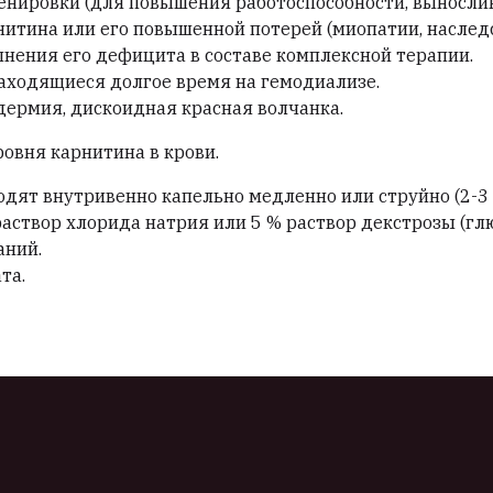
енировки (для повышения работоспособности, вынослив
итина или его повышенной потерей (миопатии, наслед
нения его дефицита в составе комплексной терапии.
аходящиеся долгое время на гемодиализе.
дермия, дискоидная красная волчанка.
овня карнитина в крови.
дят внутривенно капельно медленно или струйно (2-3 
аствор хлорида натрия или 5 % раствор декстрозы (г
аний.
та.